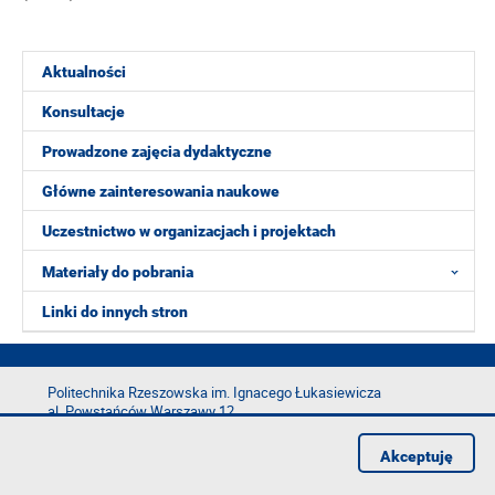
Aktualności
Konsultacje
Prowadzone zajęcia dydaktyczne
Główne zainteresowania naukowe
Uczestnictwo w organizacjach i projektach
Materiały do pobrania
Linki do innych stron
Politechnika Rzeszowska im. Ignacego Łukasiewicza
al. Powstańców Warszawy 12
35-029 Rzeszów
Akceptuję
tel.: +48 17 865 11 00
fax: +48 17 854 12 60